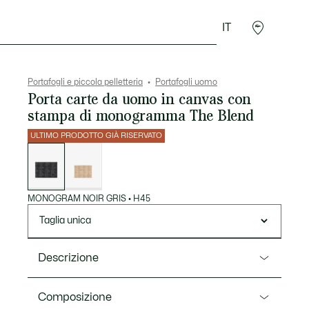
IT
Sport
Presentes do Crocodilo
Seconde Main
Portafogli e piccola pelletteria
Portafogli uomo
Porta carte da uomo in canvas con
stampa di monogramma The Blend
ULTIMO PRODOTTO GIÀ RISERVATO
Elenco
delle
varianti
MONOGRAM NOIR GRIS
•
H45
Taglia unica
Descrizione
Ref. NH3719LX
Composizione