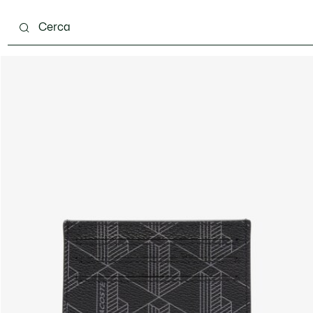
carpe
Accessori
Pelletteria & Piccola Pelletteria