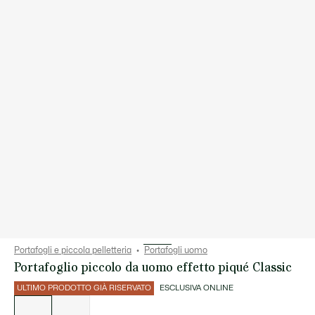
Portafogli e piccola pelletteria
Portafogli uomo
Portafoglio piccolo da uomo effetto piqué Classic
ULTIMO PRODOTTO GIÀ RISERVATO
ESCLUSIVA ONLINE
Elenco
delle
varianti