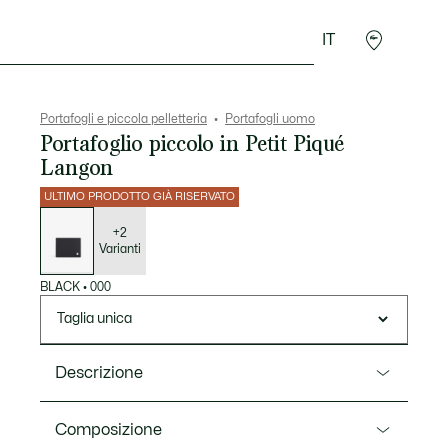
IT
Sport
Presentes do Crocodilo
Seconde Main
Portafogli e piccola pelletteria
Portafogli uomo
Portafoglio piccolo in Petit Piqué
Langon
ULTIMO PRODOTTO GIÀ RISERVATO
Elenco
delle
varianti
+2
Varianti
BLACK
•
000
Taglia unica
Descrizione
Ref. NH5280HW
Composizione