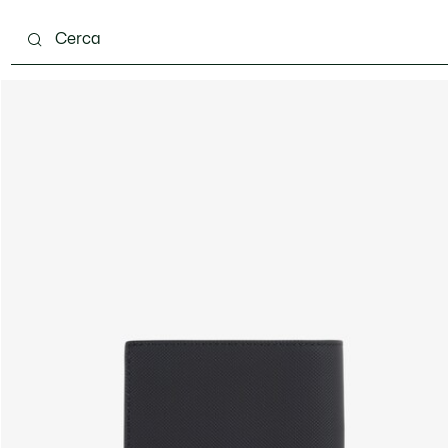
carpe
Accessori
Pelletteria & Piccola Pelletteria