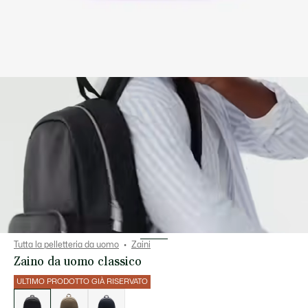
Tutta la pelletteria da uomo
Zaini
Zaino da uomo classico
ULTIMO PRODOTTO GIÀ RISERVATO
Elenco
delle
varianti