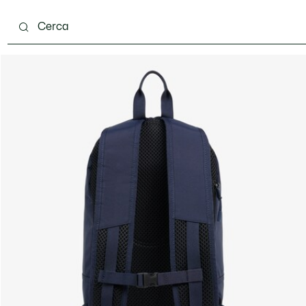
carpe
Accessori
Pelletteria & Piccola Pelletteria