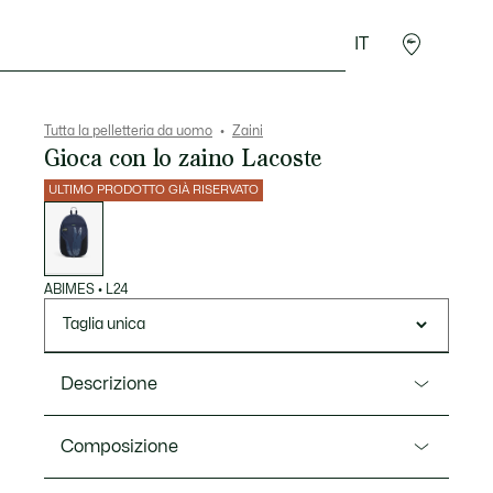
IT
Sport
Presentes do Crocodilo
Seconde Main
Tutta la pelletteria da uomo
Zaini
Gioca con lo zaino Lacoste
ULTIMO PRODOTTO GIÀ RISERVATO
Elenco
delle
varianti
ABIMES
•
L24
Taglia unica
Descrizione
Ref. NH5301GX
Composizione
Questo zaino leggero e pratico ha spazio per tutti i