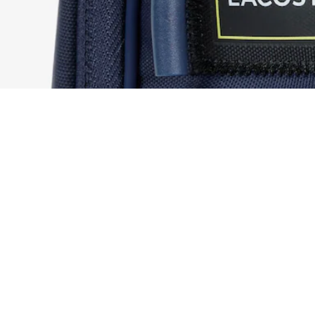
Gioca con lo zaino Lacoste
Iscriviti per creare il tuo account,
diventare un membro e godere
di vantaggi esclusivi fin da
subito.
Indirizzo e-mail