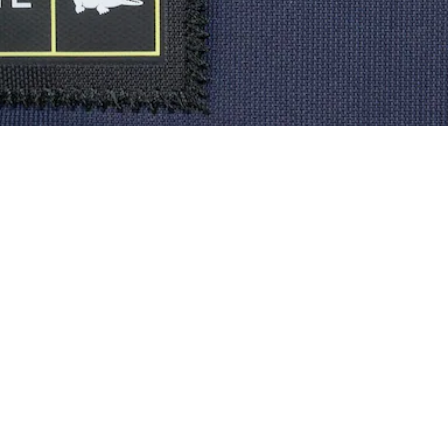
Riguardo Lacoste
Categorie
Lacoste Members
Collezione Uomo
Il Gruppo Lacoste
Collezione Donna
Carriere
Collezione Bambino
Protezione del marchio
Polo da Uomo
Polo da Donna
Scarpa Shop