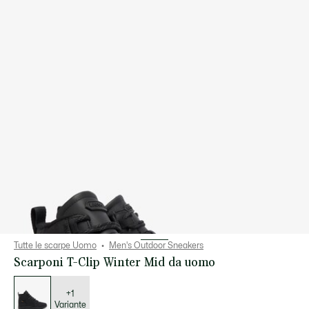
Tutte le scarpe Uomo
Men's Outdoor Sneakers
Scarponi T-Clip Winter Mid da uomo
Elenco
delle
varianti
+1
Variante