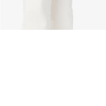
Riguardo Lacoste
Categorie
Lacoste Members
Collezione Uomo
Il Gruppo Lacoste
Collezione Donna
Carriere
Collezione Bambino
Protezione del marchio
Polo da Uomo
Polo da Donna
Scarpa Shop