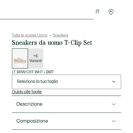
IT
Sport
Presentes do Crocodilo
Seconde Main
Tutte le scarpe Uomo
Sneakers
Sneakers da uomo T-Clip Set
Elenco
delle
varianti
+6
Varianti
LT BRW/OFF WHT
•
BW7
Seleziona la tua taglia
Guida alle taglie
Descrizione
Ref. 49SMA0072
Composizione
Le T-Clip Set sono una nuova interpretazione di un