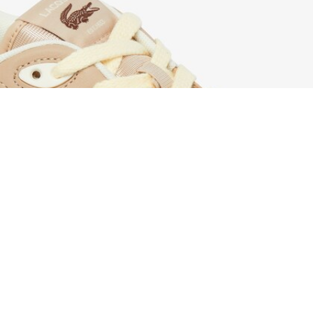
Sneakers da uomo T-Clip Set
Iscriviti per creare il tuo account,
diventare un membro e godere
di vantaggi esclusivi fin da
subito.
Indirizzo e-mail