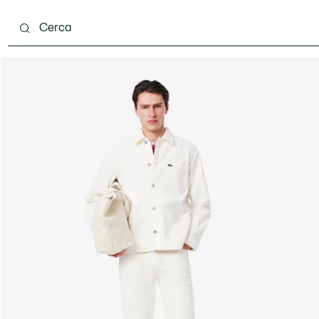
carpe
Accessori
Pelletteria & Piccola Pelletteria