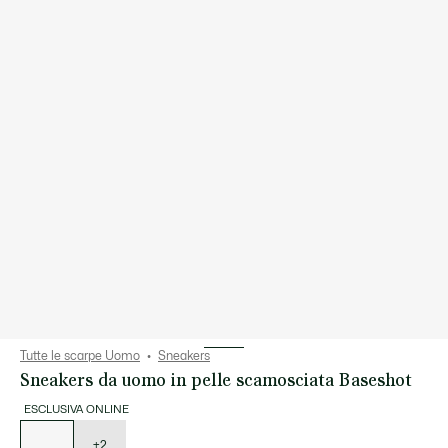
Tutte le scarpe Uomo
Sneakers
Sneakers da uomo in pelle scamosciata Baseshot
ESCLUSIVA ONLINE
Elenco
delle
varianti
+2