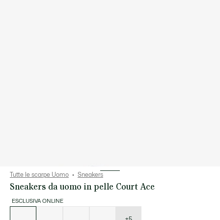
Tutte le scarpe Uomo
Sneakers
Sneakers da uomo in pelle Court Ace
ESCLUSIVA ONLINE
Elenco
delle
varianti
+5