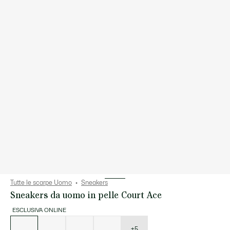
Tutte le scarpe Uomo
Sneakers
Sneakers da uomo in pelle Court Ace
ESCLUSIVA ONLINE
Elenco
delle
varianti
+5