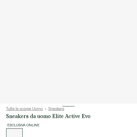
Tutte le scarpe Uomo
Sneakers
Sneakers da uomo Elite Active Evo
ESCLUSIVA ONLINE
Elenco
delle
varianti