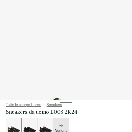
Tutte le scarpe Uomo
Sneakers
Sneakers da uomo L003 2K24
Elenco
delle
varianti
+5
Varianti