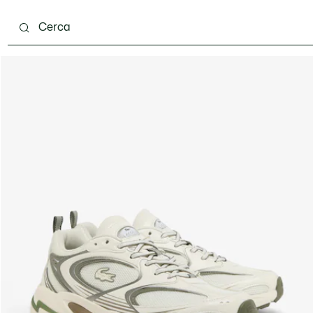
carpe
Accessori
Pelletteria & Piccola Pelletteria