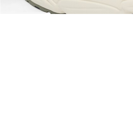
Riguardo Lacoste
Categorie
Lacoste Members
Collezione Uomo
Il Gruppo Lacoste
Collezione Donna
Carriere
Collezione Bambino
Protezione del marchio
Polo da Uomo
Polo da Donna
Scarpa Shop