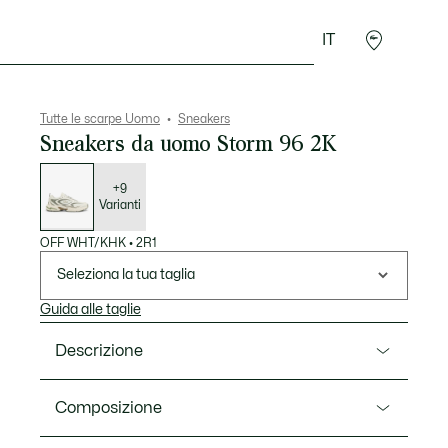
IT
Sport
Presentes do Crocodilo
Seconde Main
Tutte le scarpe Uomo
Sneakers
Sneakers da uomo Storm 96 2K
Elenco
delle
varianti
+9
Varianti
OFF WHT/KHK
•
2R1
Seleziona la tua taglia
Guida alle taglie
Descrizione
Ref. 50SMA0171
Composizione
Le Storm 96 2K sono una rivisitazione creativa delle