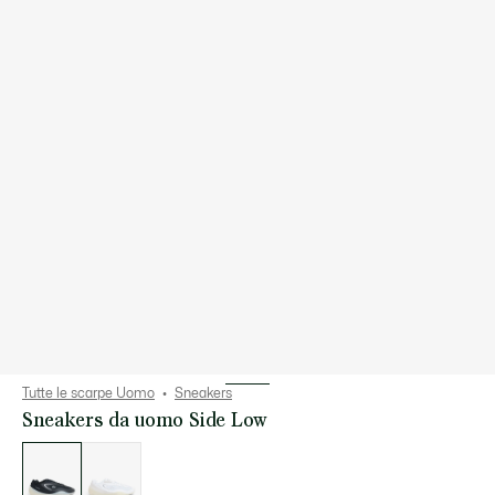
Tutte le scarpe Uomo
Sneakers
Sneakers da uomo Side Low
Elenco
delle
varianti