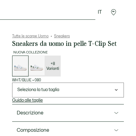
IT
Sport
Presentes do Crocodilo
Seconde Main
Tutte le scarpe Uomo
Sneakers
Sneakers da uomo in pelle T-Clip Set
NUOVA COLLEZIONE
Elenco
delle
varianti
+8
Varianti
WHT/BLUE
•
080
Seleziona la tua taglia
Guida alle taglie
Descrizione
Ref. 52SMA0011
Composizione