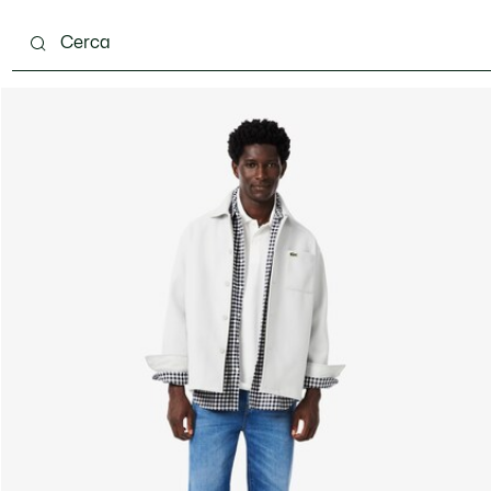
carpe
Accessori
Pelletteria & Piccola Pelletteria