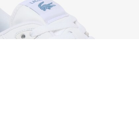
Sneakers da uomo in pelle T-Clip Set
Iscriviti per creare il tuo account,
diventare un membro e godere
di vantaggi esclusivi fin da
subito.
Indirizzo e-mail