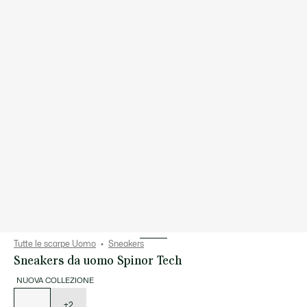
Tutte le scarpe Uomo
Sneakers
Sneakers da uomo Spinor Tech
NUOVA COLLEZIONE
Elenco
delle
varianti
+2