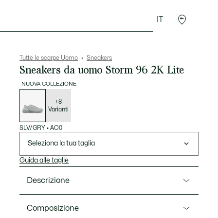
IT
Sport
Presentes do Crocodilo
Seconde Main
Tutte le scarpe Uomo
Sneakers
Sneakers da uomo Storm 96 2K Lite
NUOVA COLLEZIONE
Elenco
delle
varianti
+8
Varianti
SLV/GRY
•
AO0
Seleziona la tua taglia
Guida alle taglie
Descrizione
Ref. 52SMA0141
Composizione