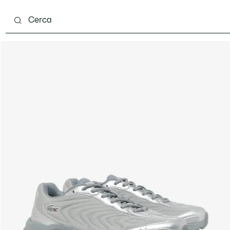
carpe
Accessori
Pelletteria & Piccola Pelletteria