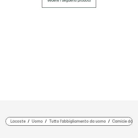
Vedere i seguenti prodotti
Lacoste
Uomo
Tutto l’abbigliamento da uomo
Camicie da u