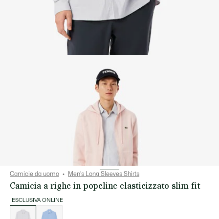
Camicie da uomo
Men's Long Sleeves Shirts
Camicia a righe in popeline elasticizzato slim fit
ESCLUSIVA ONLINE
Elenco
delle
varianti