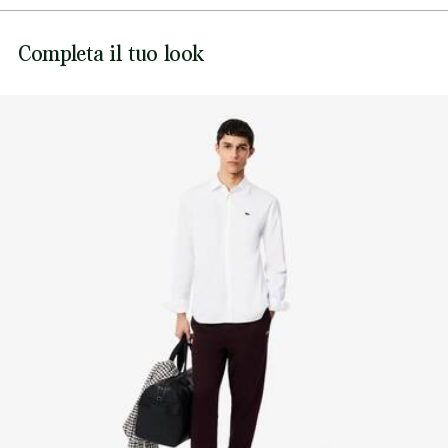
Bottoni in vera madreperla
NON CANDEGGIARE
Coccodrillo ricamato cucito sul petto
Lacoste si impegna a tracciare il prodotto durante tutto il
Completa il tuo look
NON ASCIUGARE A SECCO
processo di produzione. Trasparenza della catena del
valore, conoscenza dei fornitori e dell'ecosistema... nessun
FERRO A MEDIA TEMPERATURA MAX 150
filo si intreccia senza la supervisione del Coccodrillo.
GRADI CELSIUS
Scopri di più qui
LAVAGGIO A SECCO NORMALE
NO PULIZIA UMIDA PROFESSIONALE
ASCIUGARE STESO