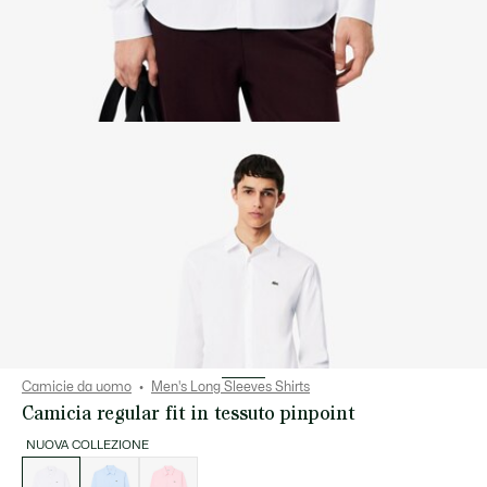
Camicie da uomo
Men's Long Sleeves Shirts
Camicia regular fit in tessuto pinpoint
NUOVA COLLEZIONE
Elenco
delle
varianti