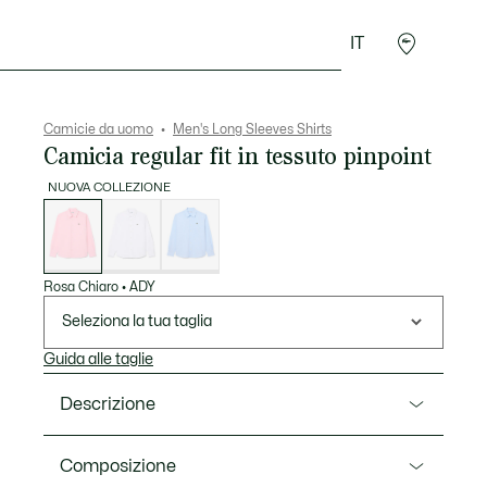
IT
Sport
Presentes do Crocodilo
Seconde Main
Camicie da uomo
Men's Long Sleeves Shirts
Camicia regular fit in tessuto pinpoint
NUOVA COLLEZIONE
Elenco
delle
varianti
Rosa Chiaro
•
ADY
Seleziona la tua taglia
Guida alle taglie
Descrizione
Ref. CH8723-00
Composizione