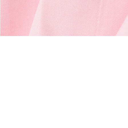
Riguardo Lacoste
Categorie
Lacoste Members
Collezione Uomo
Il Gruppo Lacoste
Collezione Donna
Carriere
Collezione Bambino
Protezione del marchio
Polo da Uomo
Polo da Donna
Scarpa Shop