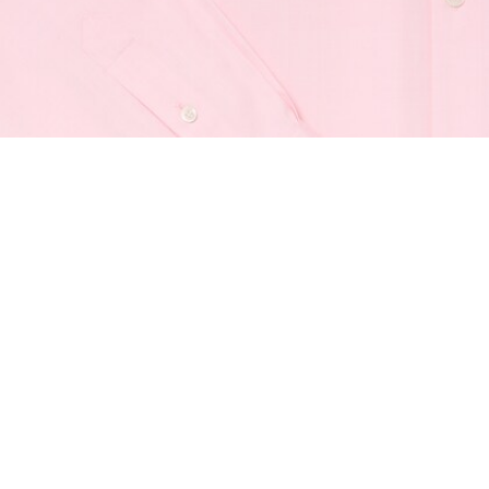
Camicia regular fit in tessuto pinpoint
Iscriviti per creare il tuo account,
diventare un membro e godere
di vantaggi esclusivi fin da
subito.
Indirizzo e-mail