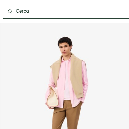
carpe
Accessori
Pelletteria & Piccola Pelletteria