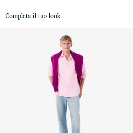
Coccodrillo ricamato tono su tono cucito sul petto
NON CANDEGGIARE
Lacoste si impegna a tracciare il prodotto durante tutto il
Completa il tuo look
NON ASCIUGARE A SECCO
processo di produzione. Trasparenza della catena del
valore, conoscenza dei fornitori e dell'ecosistema... nessun
FERRO A MEDIA TEMPERATURA MAX 150
filo si intreccia senza la supervisione del Coccodrillo.
GRADI CELSIUS
Scopri di più qui
LAVAGGIO A SECCO NORMALE
NO PULIZIA UMIDA PROFESSIONALE
ASCIUGARE STESO