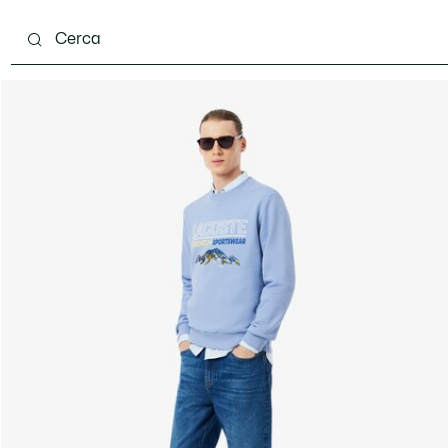
carpe
Accessori
Pelletteria & Piccola Pelletteria