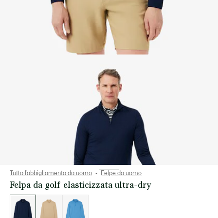
Tutto l’abbigliamento da uomo
Felpe da uomo
Felpa da golf elasticizzata ultra-dry
Elenco
delle
varianti