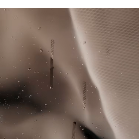
Lacoste si impegna a tracciare il prodotto durante tutto il
NON CANDEGGIARE
processo di produzione. Trasparenza della catena del
valore, conoscenza dei fornitori e dell'ecosistema... nessun
NON ASCIUGARE A SECCO
filo si intreccia senza la supervisione del Coccodrillo.
FERRO A BASSA TEMPERATURA MAX 110
Scopri di più qui
GRADI CELSIUS
NON LAVARE A SECCO
ASCIUGARE STESO