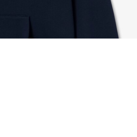
Felpa con cappuccio in tessuto felpato
Iscriviti per creare il tuo account,
diventare un membro e godere
di vantaggi esclusivi fin da
subito.
Indirizzo e-mail