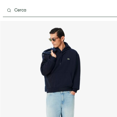
carpe
Accessori
Pelletteria & Piccola Pelletteria