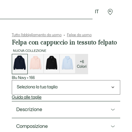
IT
Sport
Presentes do Crocodilo
Seconde Main
Tutto l’abbigliamento da uomo
Felpe da uomo
Felpa con cappuccio in tessuto felpato
NUOVA COLLEZIONE
Elenco
delle
varianti
+6
Colori
Blu Navy
•
166
Seleziona la tua taglia
Guida alle taglie
Descrizione
Ref. SH8863-00
Composizione