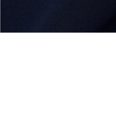
Riguardo Lacoste
Categorie
Lacoste Members
Collezione Uomo
Il Gruppo Lacoste
Collezione Donna
Carriere
Collezione Bambino
Protezione del marchio
Polo da Uomo
Polo da Donna
Scarpa Shop