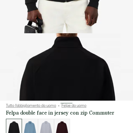
Tutto l’abbigliamento da uomo
Felpe da uomo
Felpa double face in jersey con zip Commuter
Elenco
delle
varianti