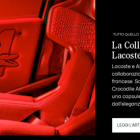
TUTTO QUELLO 
La Col
Lacost
Lacoste e A
collaborazi
francese. S
Crocodile A
una capsule 
dall'eleganz
LEGGI L'AR