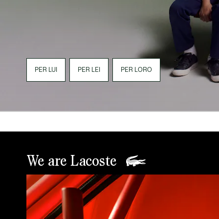
PER LUI
PER LEI
PER LORO
We are Lacoste