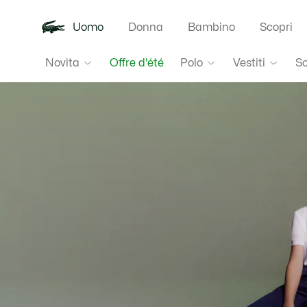
Uomo
Donna
Bambino
Scopri
Lacoste
Novita
Polo
Vestiti
S
Offre d'été