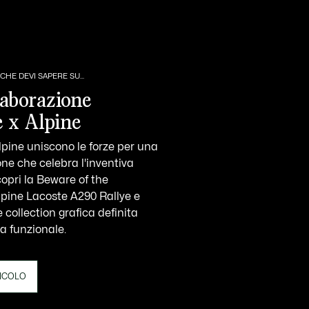
CHE DEVI SAPERE SU...
laborazione
e x Alpine
lpine uniscono le forze per una
one che celebra l'inventiva
copri la Beware of the
lpine Lacoste A290 Rallye e
collection grafica definita
a funzionale.
TICOLO