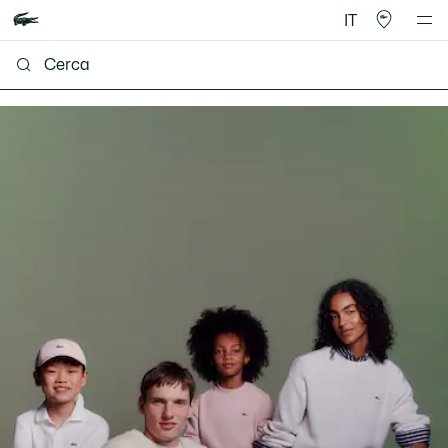
IT
Lacoste