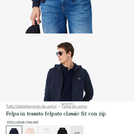
Tutto l’abbigliamento da uomo
Felpe da uomo
Felpa in tessuto felpato classic fit con zip
ESCLUSIVA ONLINE
Elenco
delle
varianti
+11