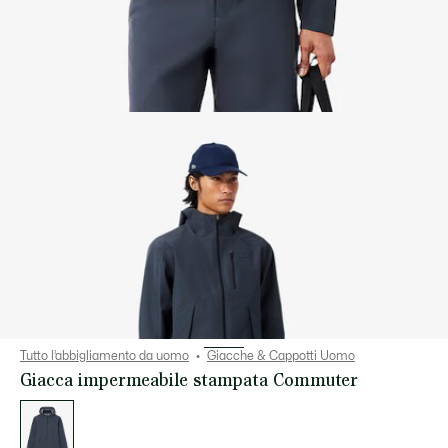
Tutto l’abbigliamento da uomo
Giacche & Cappotti Uomo
Giacca impermeabile stampata Commuter
Elenco
delle
varianti