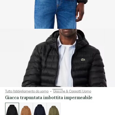
Tutto l’abbigliamento da uomo
Giacche & Cappotti Uomo
Giacca trapuntata imbottita impermeabile
Elenco
delle
varianti