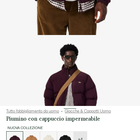
Tutto l’abbigliamento da uomo
Giacche & Cappotti Uomo
Piumino con cappuccio impermeabile
NUOVA COLLEZIONE
Elenco
delle
varianti
+4