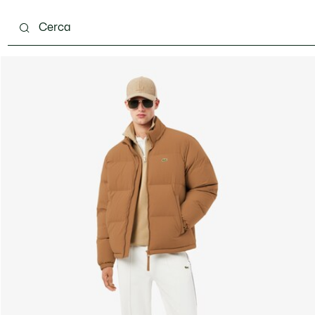
carpe
Accessori
Pelletteria & Piccola Pelletteria