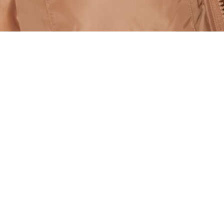
Piumino con cappuccio impermeabile