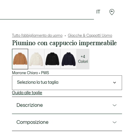
IT
Sport
Presentes do Crocodilo
Seconde Main
Tutto l’abbigliamento da uomo
Giacche & Cappotti Uomo
Piumino con cappuccio impermeabile
Elenco
delle
varianti
+4
Colori
Marrone Chiaro
•
PWS
Seleziona la tua taglia
Guida alle taglie
Descrizione
Ref. BH5154-00
Composizione
Questo piumino è ricco di eleganza e competenza