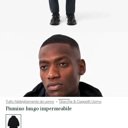
Tutto l’abbigliamento da uomo
Giacche & Cappotti Uomo
Piumino lungo impermeabile
Elenco
delle
varianti