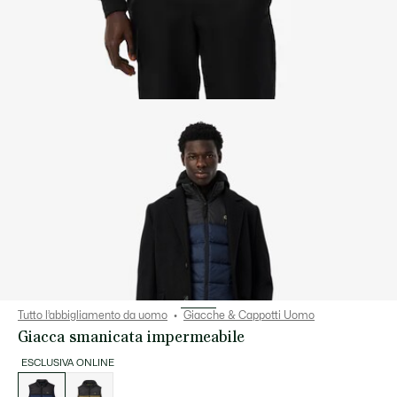
Tutto l’abbigliamento da uomo
Giacche & Cappotti Uomo
Giacca smanicata impermeabile
ESCLUSIVA ONLINE
Elenco
delle
varianti