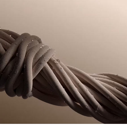
NON ASCIUGARE A SECCO
processo di produzione. Trasparenza della catena del
Tasche interne ed esterne
valore, conoscenza dei fornitori e dell'ecosistema... nessun
Coccodrillo ricamato sul petto
FERRO A BASSA TEMPERATURA MAX 110
filo si intreccia senza la supervisione del Coccodrillo.
GRADI CELSIUS
Scopri di più qui
NON LAVARE A SECCO
ASCIUGARE STESO