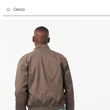
carpe
Accessori
Pelletteria & Piccola Pelletteria