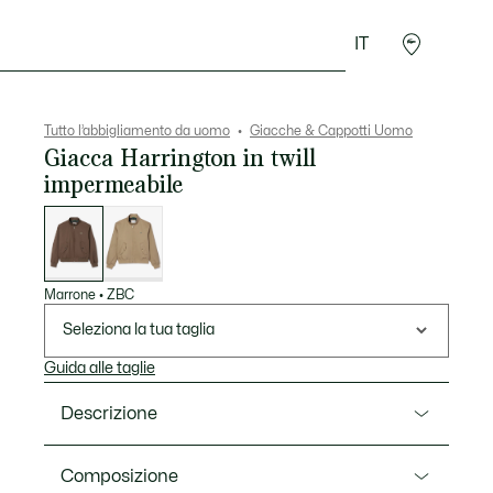
IT
Sport
Presentes do Crocodilo
Seconde Main
Tutto l’abbigliamento da uomo
Giacche & Cappotti Uomo
Giacca Harrington in twill
impermeabile
Elenco
delle
varianti
Marrone
•
ZBC
Seleziona la tua taglia
Guida alle taglie
Descrizione
Ref. BH7186-00
Composizione