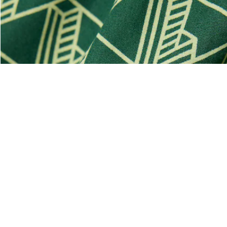
 stampato
Riguardo Lacoste
Categorie
Lacoste Members
Collezione Uomo
Il Gruppo Lacoste
Collezione Donna
Carriere
Collezione Bambino
Protezione del marchio
Polo da Uomo
Polo da Donna
Scarpa Shop