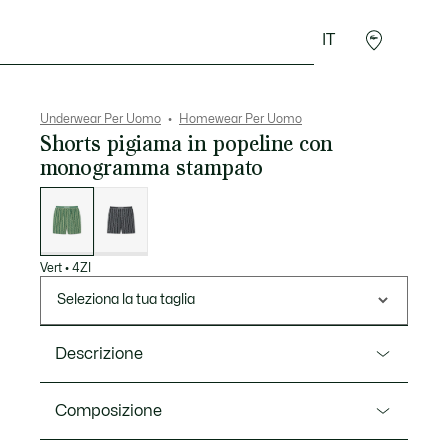
IT
Sport
Presentes do Crocodilo
Seconde Main
Underwear Per Uomo
Homewear Per Uomo
Shorts pigiama in popeline con
monogramma stampato
Elenco
delle
varianti
Vert
•
4ZI
Seleziona la tua taglia
Descrizione
Ref. GH2752-00
Composizione
Questi shorts pigiama in popeline di cotone sono un