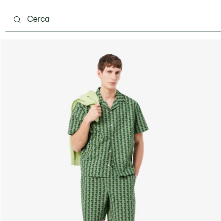
carpe
Accessori
Pelletteria & Piccola Pelletteria