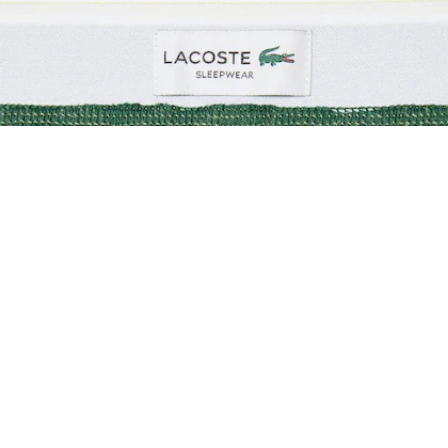
Shorts pigiama in popeline con monogramma
Iscriviti per creare il tuo account,
diventare un membro e godere
di vantaggi esclusivi fin da
subito.
Indirizzo e-mail