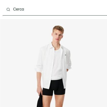
carpe
Accessori
Pelletteria & Piccola Pelletteria