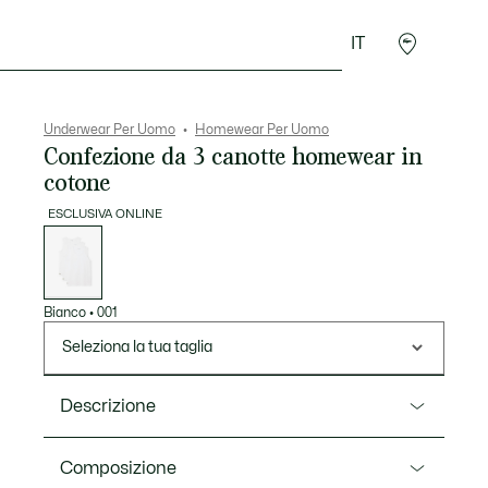
IT
Sport
Presentes do Crocodilo
Seconde Main
Underwear Per Uomo
Homewear Per Uomo
Confezione da 3 canotte homewear in
cotone
ESCLUSIVA ONLINE
Elenco
delle
varianti
Bianco
•
001
Seleziona la tua taglia
Descrizione
Ref. TH9009-00
Composizione