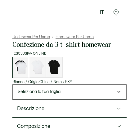
IT
Sport
Presentes do Crocodilo
Seconde Main
Underwear Per Uomo
Homewear Per Uomo
Confezione da 3 t-shirt homewear
ESCLUSIVA ONLINE
Elenco
delle
varianti
Bianco / Grigio Chine / Nero
•
BXY
Seleziona la tua taglia
Descrizione
Ref. TH9010-00
Composizione
T-shirt homewear di Lacoste, esperti di