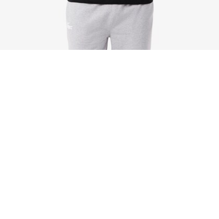
Confezione da 3 t-shirt homewear