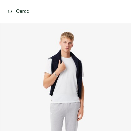
carpe
Accessori
Pelletteria & Piccola Pelletteria