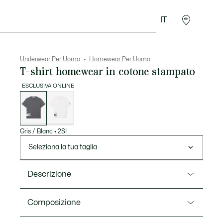
IT
Sport
Presentes do Crocodilo
Seconde Main
Underwear Per Uomo
Homewear Per Uomo
T-shirt homewear in cotone stampato
ESCLUSIVA ONLINE
Elenco
delle
varianti
Gris / Blanc
•
2SI
Seleziona la tua taglia
Descrizione
Ref. TH9459-00
Composizione
Questa t-shirt della nostra collezione BIG CROC è