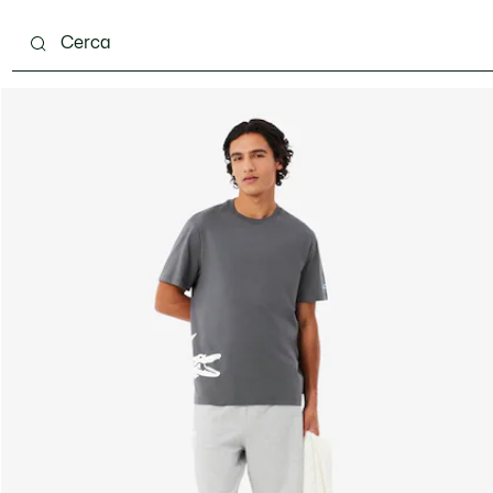
carpe
Accessori
Pelletteria & Piccola Pelletteria