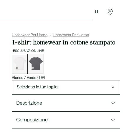
IT
Sport
Presentes do Crocodilo
Seconde Main
Underwear Per Uomo
Homewear Per Uomo
T-shirt homewear in cotone stampato
ESCLUSIVA ONLINE
Elenco
delle
varianti
Bianco / Verde
•
DPI
Seleziona la tua taglia
Descrizione
Ref. TH9459-00
Composizione
Questa t-shirt della nostra collezione BIG CROC è