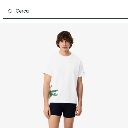
carpe
Accessori
Pelletteria & Piccola Pelletteria