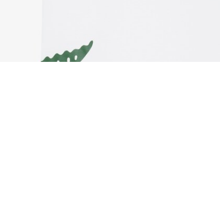
T-shirt homewear in cotone stampato
Iscriviti per creare il tuo account,
diventare un membro e godere
di vantaggi esclusivi fin da
subito.
Indirizzo e-mail