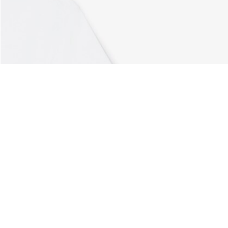
Riguardo Lacoste
Categorie
Lacoste Members
Collezione Uomo
Il Gruppo Lacoste
Collezione Donna
Carriere
Collezione Bambino
Protezione del marchio
Polo da Uomo
Polo da Donna
Scarpa Shop