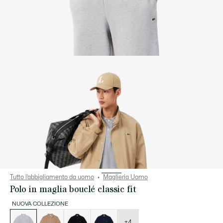
Tutto l’abbigliamento da uomo
Maglieria Uomo
Polo in maglia bouclé classic fit
NUOVA COLLEZIONE
Elenco
delle
varianti
+4