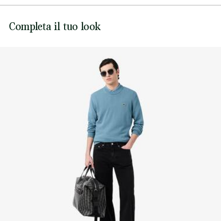
Linea a contrasto sul polsino destro
NON CANDEGGIARE
Coccodrillo ricamato sul petto
Lacoste si impegna a tracciare il prodotto durante tutto il
Completa il tuo look
NON ASCIUGARE A SECCO
processo di produzione. Trasparenza della catena del
valore, conoscenza dei fornitori e dell'ecosistema... nessun
FERRO A MEDIA TEMPERATURA MAX 150
filo si intreccia senza la supervisione del Coccodrillo.
GRADI CELSIUS
Scopri di più qui
NON LAVARE A SECCO
FAR ASCIUGARE STESO DOPO AVER RIMOSSO
L'ACQUA IN ECCESSO