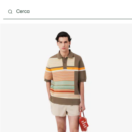
carpe
Accessori
Pelletteria & Piccola Pelletteria