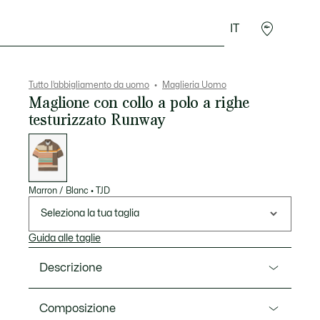
IT
Sport
Presentes do Crocodilo
Seconde Main
Tutto l’abbigliamento da uomo
Maglieria Uomo
Maglione con collo a polo a righe
testurizzato Runway
Elenco
delle
varianti
Marron / Blanc
•
TJD
Seleziona la tua taglia
Guida alle taglie
Descrizione
Ref. AH2482-00
Composizione