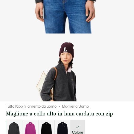
Tutto l’abbigliamento da uomo
Maglieria Uomo
Maglione a collo alto in lana cardata con zip
Elenco
delle
varianti
+1
Colore