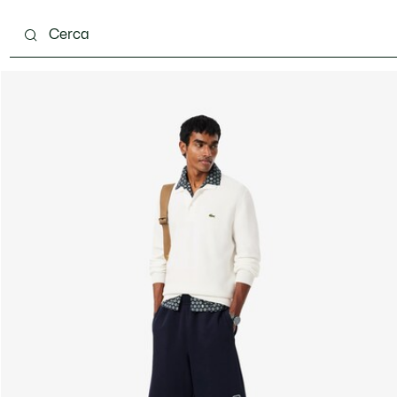
carpe
Accessori
Pelletteria & Piccola Pelletteria