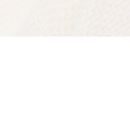
Polo a maniche lunghe regular fit in maglia
Iscriviti per creare il tuo account,
diventare un membro e godere
di vantaggi esclusivi fin da
subito.
Indirizzo e-mail