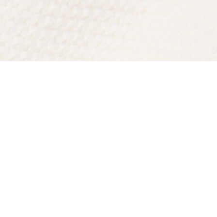
Riguardo Lacoste
Categorie
Lacoste Members
Collezione Uomo
Il Gruppo Lacoste
Collezione Donna
Carriere
Collezione Bambino
Protezione del marchio
Polo da Uomo
Polo da Donna
Scarpa Shop