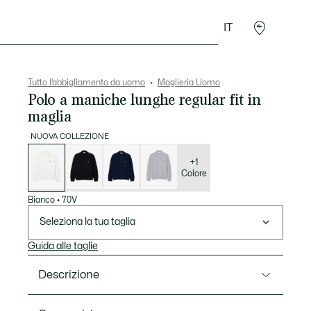
IT
Sport
Presentes do Crocodilo
Seconde Main
Tutto l’abbigliamento da uomo
Maglieria Uomo
Polo a maniche lunghe regular fit in
maglia
NUOVA COLLEZIONE
Elenco
delle
varianti
+1
Colore
Bianco
•
70V
Seleziona la tua taglia
Guida alle taglie
Descrizione
Ref. AH9904-00