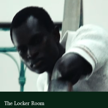
valore, conoscenza dei fornitori e dell'ecosistema... nessun
Due tasche all'italiana foderate in cotone sui lati
FERRO A BASSA TEMPERATURA MAX 110
filo si intreccia senza la supervisione del Coccodrillo.
Chiusura con bottoni a pressione e zip
GRADI CELSIUS
Coccodrillo tono su tono ricamato sulla gamba destra
Scopri di più qui
LAVAGGIO A SECCO DELICATO
The Locker Room