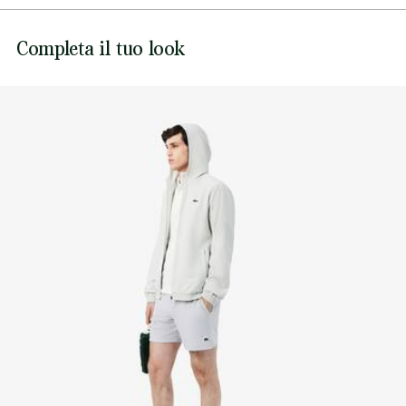
NON CANDEGGIARE
Silicone crocodile on leg
Lacoste si impegna a tracciare il prodotto durante tutto il
Completa il tuo look
NON ASCIUGARE A SECCO
processo di produzione. Trasparenza della catena del
valore, conoscenza dei fornitori e dell'ecosistema... nessun
FERRO A BASSA TEMPERATURA MAX 110
filo si intreccia senza la supervisione del Coccodrillo.
GRADI CELSIUS
Scopri di più qui
NON LAVARE A SECCO
ASCIUGARE STESO