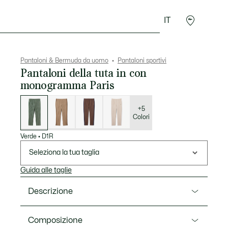
IT
Sport
Presentes do Crocodilo
Seconde Main
Pantaloni & Bermuda da uomo
Pantaloni sportivi
Pantaloni della tuta in con
monogramma Paris
Elenco
delle
varianti
+5
Colori
Verde
•
D1R
Seleziona la tua taglia
Guida alle taglie
Descrizione
Ref. XH1440-00
Composizione