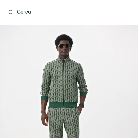
carpe
Accessori
Pelletteria & Piccola Pelletteria