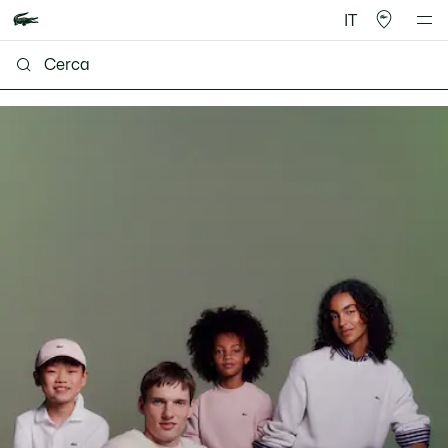
IT
Lacoste